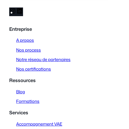
I
L
n
i
s
n
Entreprise
t
k
a
e
A propos
g
d
Nos process
r
I
a
n
Notre réseau de partenaires
m
Nos certifications
Ressources
Blog
Formations
Services
Accompagnement VAE