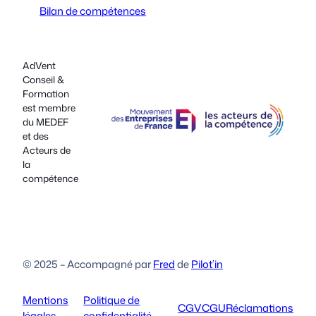
Bilan de compétences
AdVent
Conseil &
Formation
est membre
du MEDEF
et des
Acteurs de
la
compétence
© 2025 – Accompagné par
Fred
de
Pilot’in
Mentions
Politique de
CGV
CGU
Réclamations
légales
confidentialité