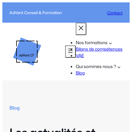
Aller
au
AdVent Conseil & Formation
Contact
contenu
Nos formations
Bilans de compétences
VAE
Qui sommes nous ?
Blog
Blog