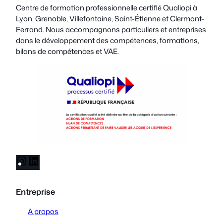
Présentiel à Lyon Localisation…
Centre de formation professionnelle certifié Qualiopi à
Lyon, Grenoble, Villefontaine, Saint-Étienne et Clermont-
Ferrand. Nous accompagnons particuliers et entreprises
dans le développement des compétences, formations,
bilans de compétences et VAE.
I
L
n
i
s
n
Entreprise
t
k
a
e
A propos
g
d