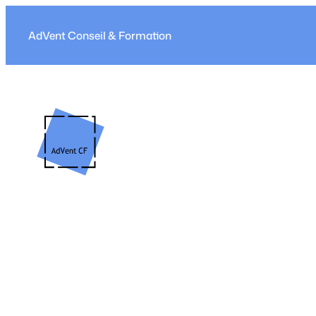
Aller
au
AdVent Conseil & Formation
contenu