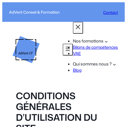
Aller
au
AdVent Conseil & Formation
Contact
contenu
Nos formations
Bilans de compétences
VAE
Qui sommes nous ?
Blog
CONDITIONS
GÉNÉRALES
D’UTILISATION DU