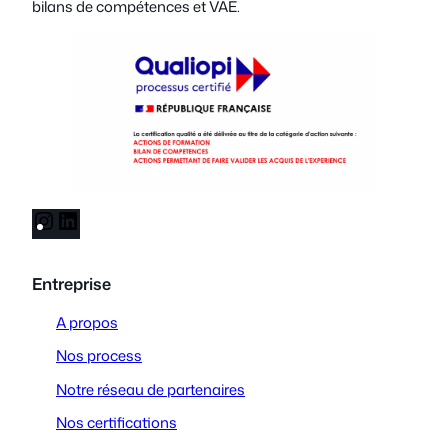
bilans de compétences et VAE.
I
L
n
i
s
n
Entreprise
t
k
a
e
A propos
g
d
Nos process
r
I
a
n
Notre réseau de partenaires
m
Nos certifications