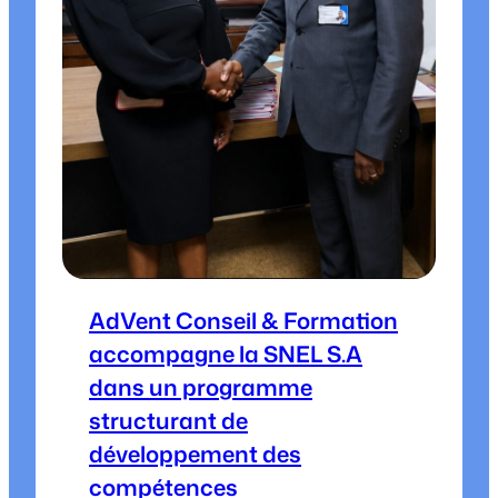
AdVent Conseil & Formation
accompagne la SNEL S.A
dans un programme
structurant de
développement des
compétences