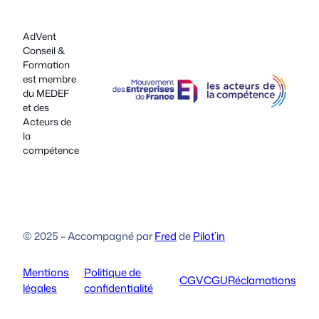
AdVent
Conseil &
Formation
est membre
du MEDEF
et des
Acteurs de
la
compétence
© 2025 – Accompagné par
Fred
de
Pilot’in
Mentions
Politique de
CGV
CGU
Réclamations
légales
confidentialité