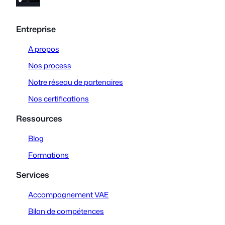
n
i
s
n
Entreprise
t
k
a
e
A propos
g
d
Nos process
r
I
a
n
Notre réseau de partenaires
m
Nos certifications
Ressources
Blog
Formations
Services
Accompagnement VAE
Bilan de compétences