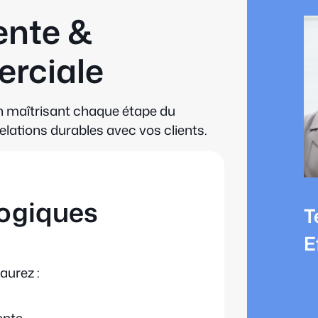
ente &
erciale
 maîtrisant chaque étape du
elations durables avec vos clients.
ogiques
T
E
aurez :