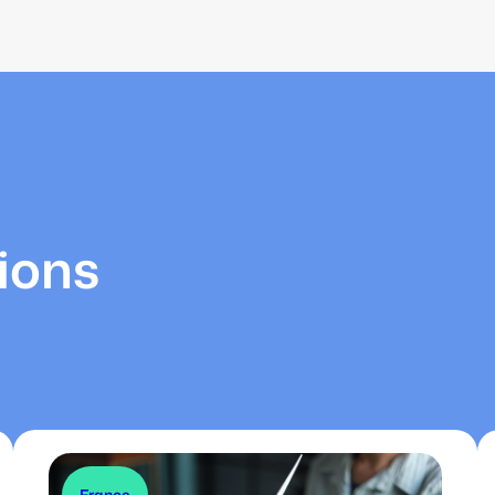
ions
France