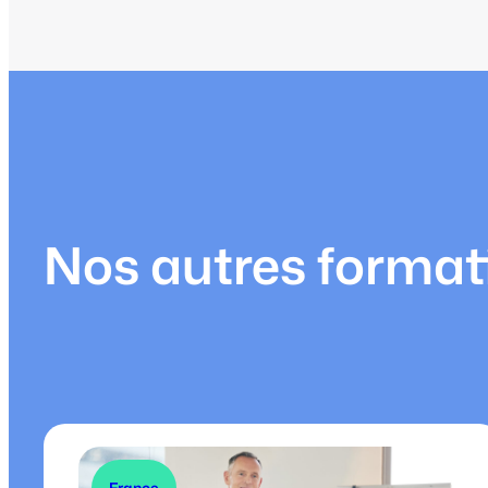
Nos autres format
France