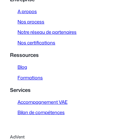
t
k
a
e
A propos
g
d
Nos process
r
I
a
n
Notre réseau de partenaires
m
Nos certifications
Ressources
Blog
Formations
Services
Accompagnement VAE
Bilan de compétences
AdVent