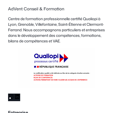
AdVent Conseil & Formation
Centre de formation professionnelle certifié Qualiopi à
Lyon, Grenoble, Villefontaine, Saint-Étienne et Clermont-
Ferrand. Nous accompagnons particuliers et entreprises
dans le développement des compétences, formations,
bilans de compétences et VAE.
I
L
n
i
s
n
Entreprise