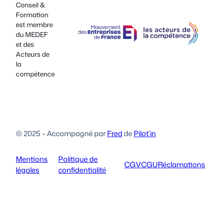
Conseil &
Formation
est membre
du MEDEF
et des
Acteurs de
la
compétence
© 2025 – Accompagné par
Fred
de
Pilot’in
Mentions
Politique de
CGV
CGU
Réclamations
légales
confidentialité